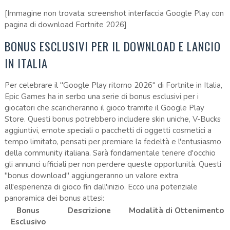
[Immagine non trovata: screenshot interfaccia Google Play con
pagina di download Fortnite 2026]
BONUS ESCLUSIVI PER IL DOWNLOAD E LANCIO
IN ITALIA
Per celebrare il "Google Play ritorno 2026" di Fortnite in Italia,
Epic Games ha in serbo una serie di bonus esclusivi per i
giocatori che scaricheranno il gioco tramite il Google Play
Store. Questi bonus potrebbero includere skin uniche, V-Bucks
aggiuntivi, emote speciali o pacchetti di oggetti cosmetici a
tempo limitato, pensati per premiare la fedeltà e l'entusiasmo
della community italiana. Sarà fondamentale tenere d'occhio
gli annunci ufficiali per non perdere queste opportunità. Questi
"bonus download" aggiungeranno un valore extra
all'esperienza di gioco fin dall'inizio. Ecco una potenziale
panoramica dei bonus attesi:
Bonus
Descrizione
Modalità di Ottenimento
Esclusivo