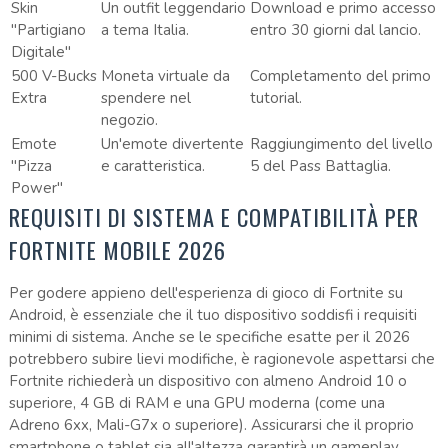
Skin
Un outfit leggendario
Download e primo accesso
"Partigiano
a tema Italia.
entro 30 giorni dal lancio.
Digitale"
500 V-Bucks
Moneta virtuale da
Completamento del primo
Extra
spendere nel
tutorial.
negozio.
Emote
Un'emote divertente
Raggiungimento del livello
"Pizza
e caratteristica.
5 del Pass Battaglia.
Power"
REQUISITI DI SISTEMA E COMPATIBILITÀ PER
FORTNITE MOBILE 2026
Per godere appieno dell'esperienza di gioco di Fortnite su
Android, è essenziale che il tuo dispositivo soddisfi i requisiti
minimi di sistema. Anche se le specifiche esatte per il 2026
potrebbero subire lievi modifiche, è ragionevole aspettarsi che
Fortnite richiederà un dispositivo con almeno Android 10 o
superiore, 4 GB di RAM e una GPU moderna (come una
Adreno 6xx, Mali-G7x o superiore). Assicurarsi che il proprio
smartphone o tablet sia all'altezza garantirà un gameplay