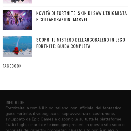
NOVITÀ DI FORTNITE: SKIN DI SAW L'ENIGMISTA
E COLLABORAZIONI MARVEL
SCOPRI IL MISTERO DELL'ARCOBALENO IN LEGO
FORTNITE: GUIDA COMPLETA
FACEBOOK
INFO BLOG
FortniteItalia.com è il blog italiano, non ufficiale, del fantastico
gioco Fortnite, il videogioco di sopravvivenza e costruzione,
sviluppato da Epic Games e disponibile su tutte le piattaforme.
Tutti i loghi, i marchi e le immagini presenti in questo sito sono di
proprietà dei rispettivi proprietari. Questo sito non è in alcun