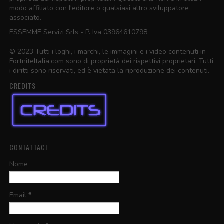
modo affiliato con l'editore o qualsiasi altro sviluppatore
associato.
ESSEMME Servizi Srls - P. Iva 03964610798
© 2023 Tutti i loghi, i marchi, le immagini e i video contenuti in
FortniteItalia.com sono di proprietà dei rispettivi proprietari. Tutti
i diritti sono riservati, ed è vietata la riproduzione dei contenuti.
CREDITS
CONTATTACI
Nome
Email
*