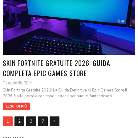
SKIN FORTNITE GRATUITE 2026: GUIDA
COMPLETA EPIC GAMES STORE
aprile 05, 2026
Skin Fortnite Gratuite 2026: La Guida Definitiva di Epic Games Store Il
2026 è alle porte e con esso l'attesa per nuove, fantastiche s...
LEGGI DI PIÙ
1
2
3
7